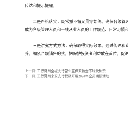
传达和提示提醒。
二是严格落实，既常抓不懈又贯穿始终。确保各级管
成为各级管理人员和一线从业人员的工作规范、日常习惯
三是讲究方式方法，确保取得实际效果。通过传达和
养，绷紧合规销售的弦，把保护投资者利益放在首位，促
上一页:
工行滁州全椒支行营业室保安拾金不昧受称赞
下一页:
工行滁州来安支行积极开展2024年全员阅读活动